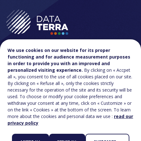
We use cookies on our website for its proper
functioning and for audience measurement purposes
in order to provide you with an improved and
Contact & accès
FAQ
personalized visiting experience.
By clicking on « Accpet
all », you consent to the use of all cookies placed on our site.
By clicking on « Refuse all », only the cookies strictly
Charte réseaux
necessary for the operation of the site and its security will be
sociaux
used. To choose or modify your cookie preferences and
Accessibilité : Non-conforme
withdraw your consent at any time, click on « Customize » or
Politique de confidentialité et vie privée
Mentions légales
on the link « Cookies » at the bottom of the screen. To learn
Crédit :
Agence La Jungle
more about the cookies and personal data we use :
read our
privacy policy