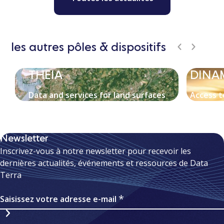
les autres pôles & dispositifs
THEIA
DINA
Data and services for land surfaces
Access t
Newsletter
Inscrivez-vous à notre newsletter pour recevoir les
dernières actualités, événements et ressources de Data
Terra
Saisissez votre adresse e-mail