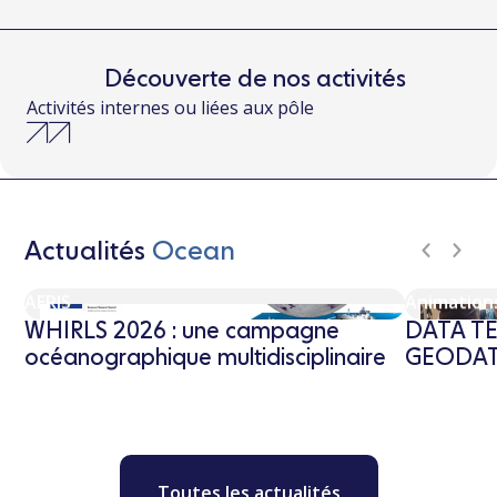
Découverte de nos activités
Activités internes ou liées aux pôle
Actualités
Ocean
AERIS
Animation
n
WHIRLS 2026 : une campagne
DATA TE
océanographique multidisciplinaire
GEODAT
Toutes les actualités