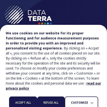
We use cookies on our website for its proper
functioning and for audience measurement purposes
in order to provide you with an improved and
Contact & accès
FAQ
personalized visiting experience.
By clicking on « Accpet
all », you consent to the use of all cookies placed on our site.
By clicking on « Refuse all », only the cookies strictly
necessary for the operation of the site and its security will be
Charte réseaux
used. To choose or modify your cookie preferences and
sociaux
withdraw your consent at any time, click on « Customize » or
Accessibilité : Non-conforme
on the link « Cookies » at the bottom of the screen. To learn
Politique de confidentialité et vie privée
Mentions légales
more about the cookies and personal data we use :
read our
Crédit :
Agence La Jungle
privacy policy
ACCEPT ALL
REFUSE ALL
CUSTOMIZE