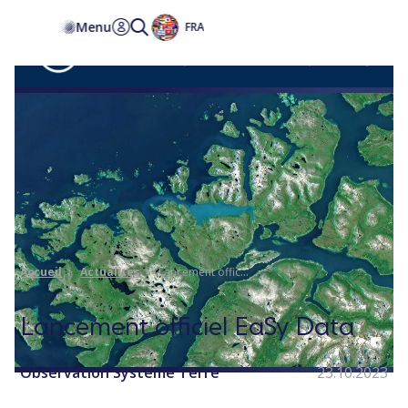
Accessibilité
Menu
FRA
Accueil
Actualites
Lancement offic...
Lancement officiel EaSy Data
Observation Système Terre
23.10.2023