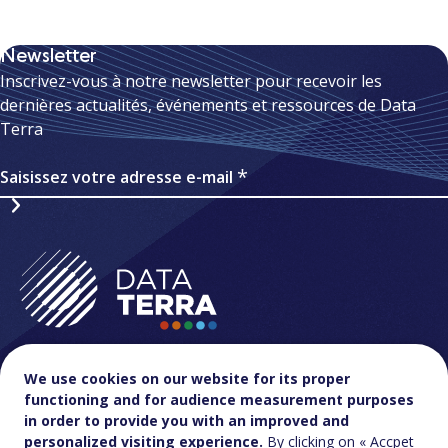
Newsletter
Inscrivez-vous à notre newsletter pour recevoir les
dernières actualités, événements et ressources de Data
Terra
Saisissez votre adresse e-mail
We use cookies on our website for its proper
functioning and for audience measurement purposes
in order to provide you with an improved and
Contact & accès
FAQ
personalized visiting experience.
By clicking on « Accpet